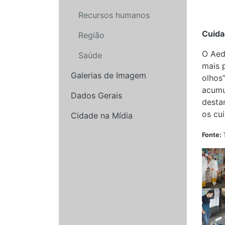
Recursos humanos
Cuida
Região
O Aed
Saúde
mais 
Galerias de Imagem
olhos
acumu
Dados Gerais
desta
os cu
Cidade na Mídia
Fonte: