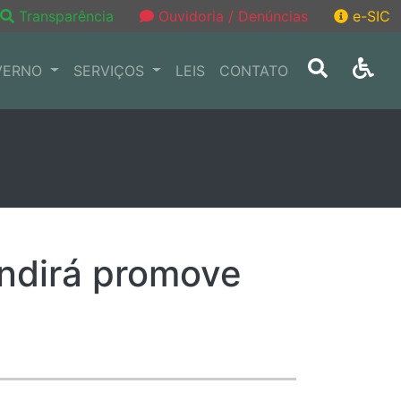
Transparência
Ouvidoria / Denúncias
e-SIC
VERNO
SERVIÇOS
LEIS
CONTATO
Andirá promove