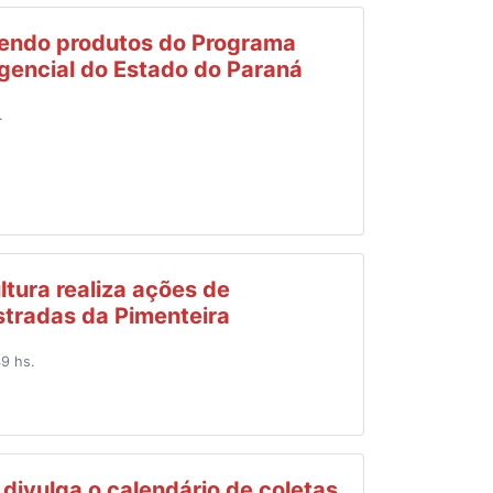
bendo produtos do Programa
gencial do Estado do Paraná
.
ltura realiza ações de
estradas da Pimenteira
9 hs.
 divulga o calendário de coletas