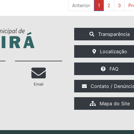
Anterior
1
2
3
Pr
Transparência
Localização
FAQ
Email
Contato / Denúnci
Mapa do Site