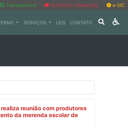
Transparência
Ouvidoria / Denúncias
e-SIC
VERNO
SERVIÇOS
LEIS
CONTATO
 realiza reunião com produtores
mento da merenda escolar de