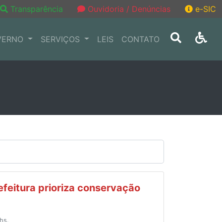
Transparência
Ouvidoria / Denúncias
e-SIC
VERNO
SERVIÇOS
LEIS
CONTATO
efeitura prioriza conservação
hs.