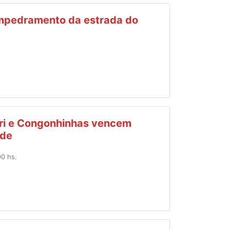
empedramento da estrada do
.
ri e Congonhinhas vencem
ade
00 hs.