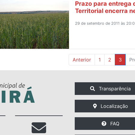
Prazo para entrega 
Territorial encerra n
29 de setembro de 2011 às 20:0
Anterior
1
2
3
Pr
Transparência
Localização
FAQ