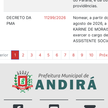
do Paraná, e dá ou
providências.
DECRETO DA
11299/2026
Nomear, a partir d
PMA
agosto de 2026, a 
KARINE DE MORAIS
exercer o cargo de
ASSISTENTE SOCI
erior
1
2
3
4
5
6
7
8
9
10
Próx