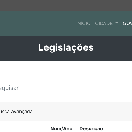
INÍCIO
CIDADE
GO
Legislações
usca avançada
o
Num/Ano
Descrição