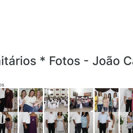
ários * Fotos - João 
os