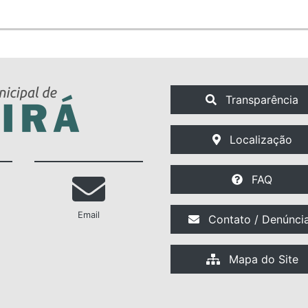
Transparência
Localização
FAQ
Email
Contato / Denúnci
Mapa do Site