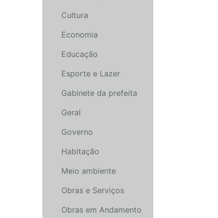
Cultura
Economia
Educação
Esporte e Lazer
Gabinete da prefeita
Geral
Governo
Habitação
Meio ambiente
Obras e Serviços
Obras em Andamento