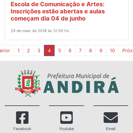
Escola de Comunicação e Artes:
Inscrições estão abertas e aulas
começam dia 04 de junho
29 de maio de 2018 às 12:00 hs.
erior
1
2
3
4
5
6
7
8
9
10
Próx
Facebook
Youtube
Email