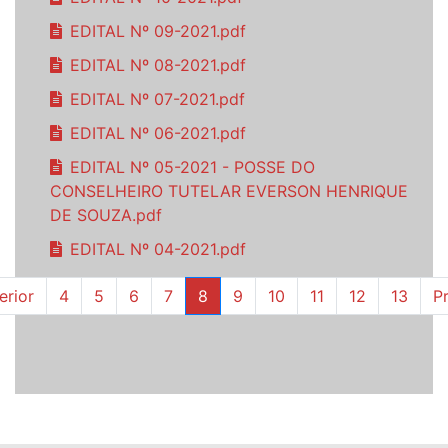
EDITAL Nº 09-2021.pdf
EDITAL Nº 08-2021.pdf
EDITAL Nº 07-2021.pdf
EDITAL Nº 06-2021.pdf
EDITAL Nº 05-2021 - POSSE DO
CONSELHEIRO TUTELAR EVERSON HENRIQUE
DE SOUZA.pdf
EDITAL Nº 04-2021.pdf
erior
4
5
6
7
8
9
10
11
12
13
P