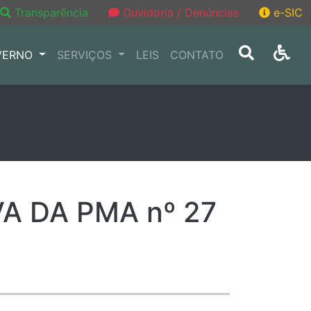
Transparência
Ouvidoria / Denúncias
e-SIC
VERNO
SERVIÇOS
LEIS
CONTATO
5
A DA PMA nº 27