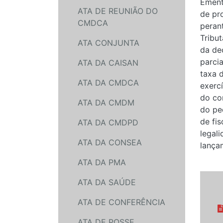
Ement
ATA DE REUNIÃO DO
de pr
CMDCA
peran
Tribu
ATA CONJUNTA
da de
parci
ATA DA CAISAN
taxa d
ATA DA CMDCA
exerc
do co
ATA DA CMDM
do pe
de fis
ATA DA CMDPD
legal
ATA DA CONSEA
lança
ATA DA PMA
ATA DA SAÚDE
ATA DE CONFERÊNCIA
ATA DE POSSE